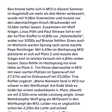
Ben Krome hatte sich in M13 in diesem Sommer
im Kugelstoß um mehr als drei Meter verbessert,
wurde mit 11,06m Vizemeister und musste nur
den übermächtigen Kirsch (Brackwede) mit
13,46m vorbei lassen. Zusammen mit Wolf
Kröger, Linus Pöhl und Paul Striewe lief er mit
der 4x75m-Staffel in 41,89s zur „Holzmedaille“,
wobei nur 3/100s auf Bronze fehlten. Einen auch
im Wortsinn weiten Sprung nach vorne machte
Pepe Reichinger. Mit 4,59m im Weitsprung M12
platzierte er sich auf Platz 2 und musste den
Sieger erst im letzten Versuch mit 4,80m vorbei
lassen. Dazu fehlte im Hochsprung nur eine
Höhe an Platz 3. Tim Peine überraschte in M13
mit zwei vierten Plätzen im Speerwurf mit
27,57m und im Diskuswurf mit 25,00m. Tina
Rother ergänzt: „Marie Niemann fand in W13 nur
schwer in den Wettkampf. Am Ende blieb es
leider bei einem undankbaren 4. Platz, obwohl
sie mit 2,50m eine solide Leistung zeigte. Unser
Mehrkämpfer Wolf ging als Mitfavorit in den
Wettkampf der M13. Leider riss er unglücklich
schon bei 2,20m die Latte und schied