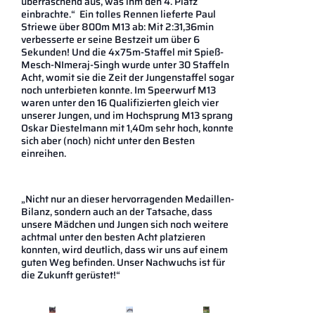
überraschend aus, was ihm den 4. Platz
einbrachte.“ Ein tolles Rennen lieferte Paul
Striewe über 800m M13 ab: Mit 2:31,36min
verbesserte er seine Bestzeit um über 6
Sekunden! Und die 4x75m-Staffel mit Spieß-
Mesch-NImeraj-Singh wurde unter 30 Staffeln
Acht, womit sie die Zeit der Jungenstaffel sogar
noch unterbieten konnte. Im Speerwurf M13
waren unter den 16 Qualifizierten gleich vier
unserer Jungen, und im Hochsprung M13 sprang
Oskar Diestelmann mit 1,40m sehr hoch, konnte
sich aber (noch) nicht unter den Besten
einreihen.
„Nicht nur an dieser hervorragenden Medaillen-
Bilanz, sondern auch an der Tatsache, dass
unsere Mädchen und Jungen sich noch weitere
achtmal unter den besten Acht platzieren
konnten, wird deutlich, dass wir uns auf einem
guten Weg befinden. Unser Nachwuchs ist für
die Zukunft gerüstet!“