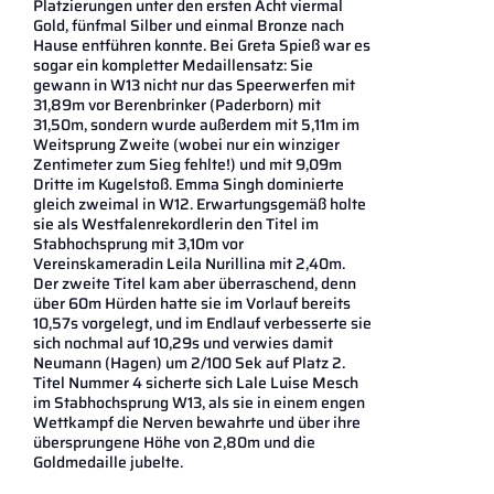
Platzierungen unter den ersten Acht viermal
Gold, fünfmal Silber und einmal Bronze nach
Hause entführen konnte. Bei Greta Spieß war es
sogar ein kompletter Medaillensatz: Sie
gewann in W13 nicht nur das Speerwerfen mit
31,89m vor Berenbrinker (Paderborn) mit
31,50m, sondern wurde außerdem mit 5,11m im
Weitsprung Zweite (wobei nur ein winziger
Zentimeter zum Sieg fehlte!) und mit 9,09m
Dritte im Kugelstoß. Emma Singh dominierte
gleich zweimal in W12. Erwartungsgemäß holte
sie als Westfalenrekordlerin den Titel im
Stabhochsprung mit 3,10m vor
Vereinskameradin Leila Nurillina mit 2,40m.
Der zweite Titel kam aber überraschend, denn
über 60m Hürden hatte sie im Vorlauf bereits
10,57s vorgelegt, und im Endlauf verbesserte sie
sich nochmal auf 10,29s und verwies damit
Neumann (Hagen) um 2/100 Sek auf Platz 2.
Titel Nummer 4 sicherte sich Lale Luise Mesch
im Stabhochsprung W13, als sie in einem engen
Wettkampf die Nerven bewahrte und über ihre
übersprungene Höhe von 2,80m und die
Goldmedaille jubelte.