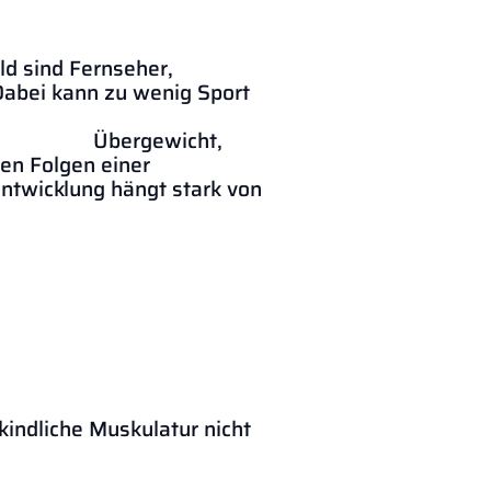
ld sind Fernseher,
abei kann zu wenig Sport
cht,
en Folgen einer
g hängt stark von
ig.
tanz.
indliche Muskulatur nicht