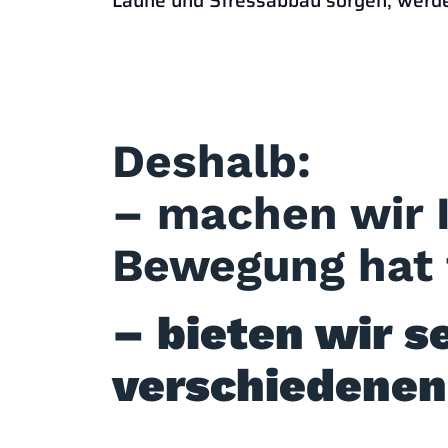
Laune und Stressabbau sorgen, werde
– machen wir 
Bewegung hat f
– bieten wir s
verschiedenen