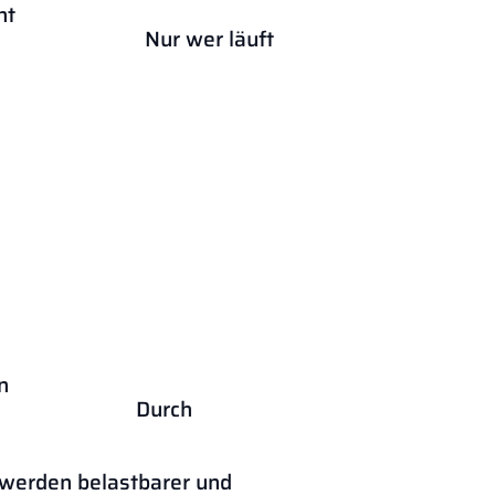
ht
läuft
n
ch
rt.
r werden belastbarer und