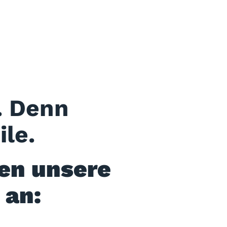
s
. Denn
le.
ren unsere
 an: