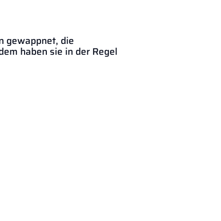
en gewappnet, die
 in der Regel
sinn.